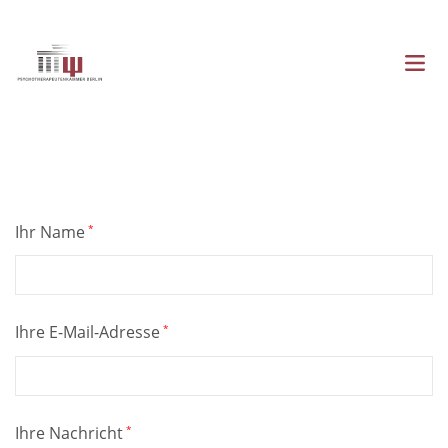
Direkt
zum
Inhalt
Menü
Hauptnavigation
Ihr Name
Ihre E-Mail-Adresse
Ihre Nachricht