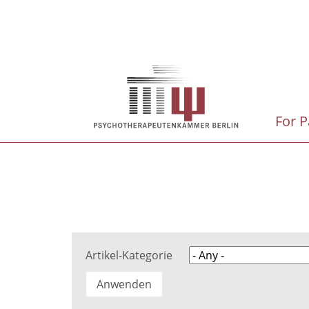
Skip
to
main
Hauptnavigation
content
For P
Artikel-Kategorie