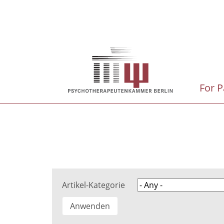
Skip
to
main
Hauptnavigation
content
For P
Artikel-Kategorie