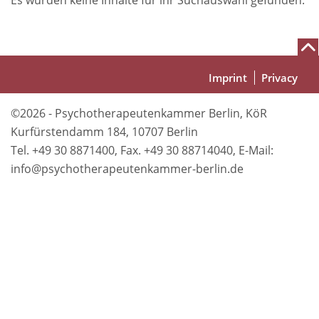
Es wurden keine Inhalte für ihr Suchauswahl gefunden.
Fußbereich
Imprint
Privacy
©2026 - Psychotherapeutenkammer Berlin, KöR
Kurfürstendamm 184, 10707 Berlin
Tel. +49 30 8871400, Fax. +49 30 88714040, E-Mail:
info@psychotherapeutenkammer-berlin.de