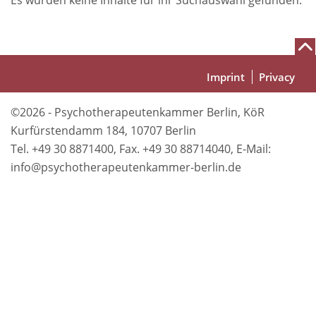
Es wurden keine Inhalte für ihr Suchauswahl gefunden.
Fußbereich
Imprint
Privacy
©2026 - Psychotherapeutenkammer Berlin, KöR
Kurfürstendamm 184, 10707 Berlin
Tel. +49 30 8871400, Fax. +49 30 88714040, E-Mail:
info@psychotherapeutenkammer-berlin.de