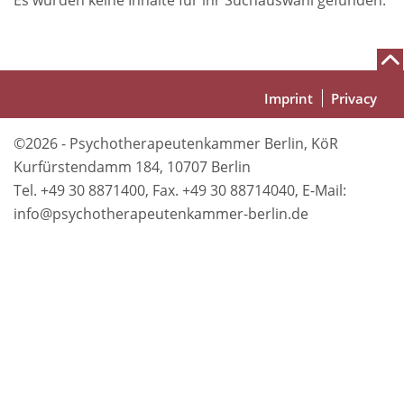
Es wurden keine Inhalte für ihr Suchauswahl gefunden.
Fußbereich
Imprint
Privacy
©2026 - Psychotherapeutenkammer Berlin, KöR
Kurfürstendamm 184, 10707 Berlin
Tel. +49 30 8871400, Fax. +49 30 88714040, E-Mail:
info@psychotherapeutenkammer-berlin.de