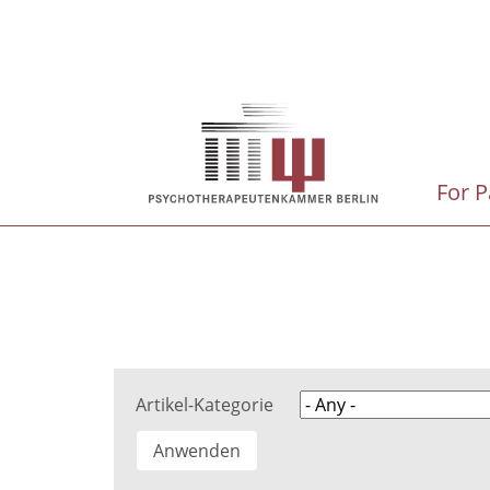
Skip
to
main
Hauptnavigation
content
For P
Artikel-Kategorie