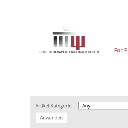
Skip
to
main
Hauptnavigation
content
For P
Artikel-Kategorie