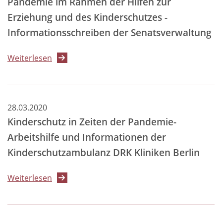
Pandemie im Rahmen der Hilfen zur
Eltern
Erziehung und des Kinderschutzes -
Informationsschreiben der Senatsverwaltung
über
Weiterlesen
Zum
Umgang
mit
28.03.2020
den
Kinderschutz in Zeiten der Pandemie-
Auswirkungen
Arbeitshilfe und Informationen der
der
Kinderschutzambulanz DRK Kliniken Berlin
Pandemie
im
über
Weiterlesen
Rahmen
Kinderschutz
der
in
Hilfen
Zeiten