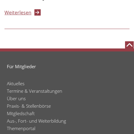
Jugenschutz
über
Weiterlesen
heute
Kommission
-
KJHG
Erfolgreiche
Informationsveranstaltung
der
PTK
Für Mitglieder
Aktuelles
Termine & Veranstaltungen
Über uns
Praxis- & Stellenbörse
Mitgliedschaft
Aus-, Fort- und Weiterbildung
Themenportal