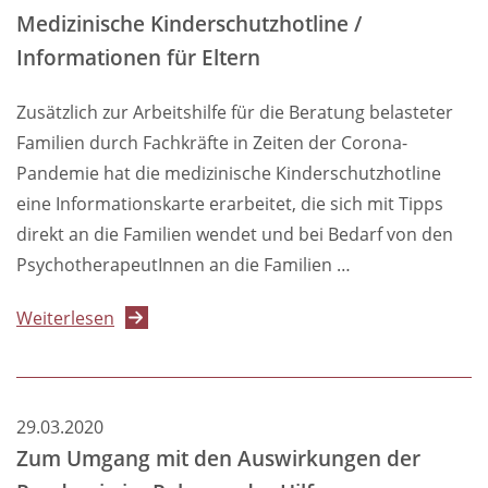
präventives
Medizinische Kinderschutzhotline /
Versorgungskonzept
Informationen für Eltern
der
PtK
Zusätzlich zur Arbeitshilfe für die Beratung belasteter
Berlin
Familien durch Fachkräfte in Zeiten der Corona-
für
Pandemie hat die medizinische Kinderschutzhotline
Berlins
eine Informationskarte erarbeitet, die sich mit Tipps
Schulen
direkt an die Familien wendet und bei Bedarf von den
PsychotherapeutInnen an die Familien …
über
Weiterlesen
Medizinische
Kinderschutzhotline
/
29.03.2020
Informationen
Zum Umgang mit den Auswirkungen der
für