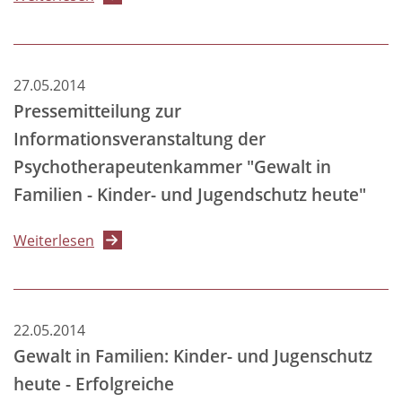
und
TROUBLED
PsychotherapeutInnen
DESIRE:
Online-
27.05.2014
Selbsthilfe-
Pressemitteilung zur
App
Informationsveranstaltung der
für
Psychotherapeutenkammer "Gewalt in
Menschen,
Familien - Kinder- und Jugendschutz heute"
die
sich
über
Weiterlesen
sexuell
Pressemitteilung
zu
zur
Kindern
Informationsveranstaltung
hingezogen
22.05.2014
der
fühlen
Gewalt in Familien: Kinder- und Jugenschutz
Psychotherapeutenkammer
heute - Erfolgreiche
"Gewalt