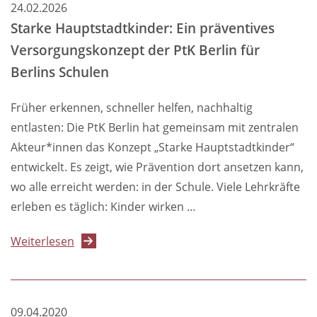
24.02.2026
hat
Starke Hauptstadtkinder: Ein präventives
die
Versorgungskonzept der PtK Berlin für
Zahl
Berlins Schulen
der
Kindeswohlgefährdungen
Früher erkennen, schneller helfen, nachhaltig
deutlich
entlasten: Die PtK Berlin hat gemeinsam mit zentralen
zugenommen“
Akteur*innen das Konzept „Starke Hauptstadtkinder“
entwickelt. Es zeigt, wie Prävention dort ansetzen kann,
wo alle erreicht werden: in der Schule. Viele Lehrkräfte
erleben es täglich: Kinder wirken …
über
Weiterlesen
Starke
Hauptstadtkinder:
Ein
09.04.2020