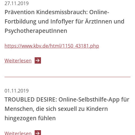
zur
27.11.2019
der
Erziehung
Prävention Kindesmissbrauch: Online-
Pandemie-
und
Fortbildung und Infoflyer für ÄrztInnen und
Arbeitshilfe
des
PsychotherapeutInnen
und
Kinderschutzes
Informationen
-
https://www.kbv.de/html/1150_43181.php
der
Informationsschreiben
Kinderschutzambulanz
der
über
Weiterlesen
DRK
Senatsverwaltung
Prävention
Kliniken
Kindesmissbrauch:
Berlin
Online-
01.11.2019
Fortbildung
TROUBLED DESIRE: Online-Selbsthilfe-App für
und
Menschen, die sich sexuell zu Kindern
Infoflyer
hingezogen fühlen
für
ÄrztInnen
über
Weiterlesen