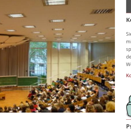
K
Si
mi
sp
de
We
Ko
P