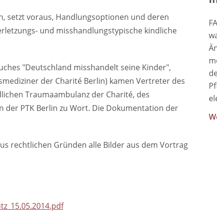
en, setzt voraus, Handlungsoptionen und deren
FA
rletzungs- und misshandlungstypische kindliche
wa
Än
me
Buches "Deutschland misshandelt seine Kinder",
de
mediziner der Charité Berlin) kamen Vertreter des
Pf
dlichen Traumaambulanz der Charité, des
el
in der PTK Berlin zu Wort. Die Dokumentation der
We
aus rechtlichen Gründen alle Bilder aus dem Vortrag
z_15.05.2014.pdf