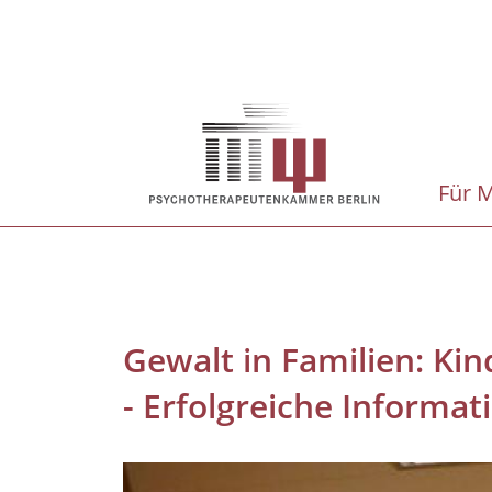
Direkt
zum
Inhalt
Hauptnavigation
Für M
Gewalt in Familien: Ki
- Erfolgreiche Informa