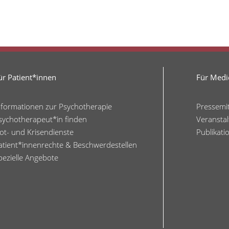
ür Patient*innen
Für Medie
nformationen zur Psychotherapie
Pressemi
sychotherapeut*in finden
Veransta
ot- und Krisendienste
Publikati
atient*innenrechte & Beschwerdestellen
pezielle Angebote