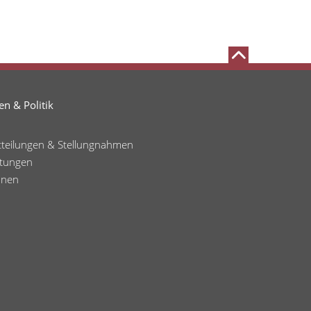
n & Politik
tteilungen & Stellungnahmen
ltungen
onen