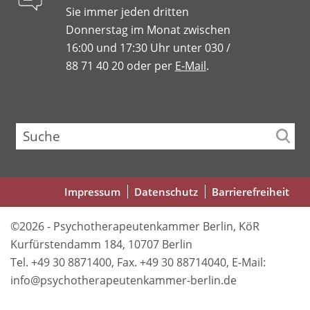
Sie immer jeden dritten
Donnerstag im Monat zwischen
16:00 und 17:30 Uhr unter 030 /
88 71 40 20 oder per
E-Mail
.
Suche
Fußbereichsmenü
Impressum
Datenschutz
Barrierefreiheit
©2026 - Psychotherapeutenkammer Berlin, KöR
Kurfürstendamm 184, 10707 Berlin
Tel. +49 30 8871400, Fax. +49 30 88714040, E-Mail:
info@psychotherapeutenkammer-berlin.de