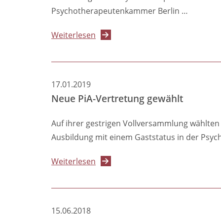
Psychotherapeutenkammer Berlin …
über
Weiterlesen
Neue
PiA-
Vertretung
17.01.2019
gewählt!
Neue PiA-Vertretung gewählt
Auf ihrer gestrigen Vollversammlung wählte
Ausbildung mit einem Gaststatus in der Psy
über
Weiterlesen
Neue
PiA-
Vertretung
15.06.2018
gewählt