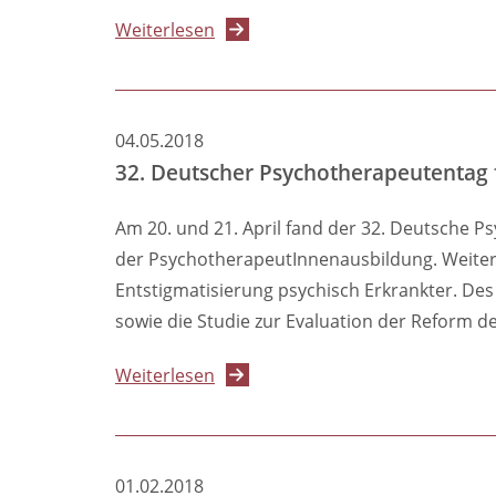
über
Weiterlesen
PiAs
protestieren
bundesweit
04.05.2018
für
32. Deutscher Psychotherapeutentag 
Mindestlohn
in
Am 20. und 21. April fand der 32. Deutsche P
der
der PsychotherapeutInnenausbildung. Weiter
PsychotherapeutInnenausbildun
Entstigmatisierung psychisch Erkrankter. D
sowie die Studie zur Evaluation der Reform de
über
Weiterlesen
32.
Deutscher
Psychotherapeutentag
01.02.2018