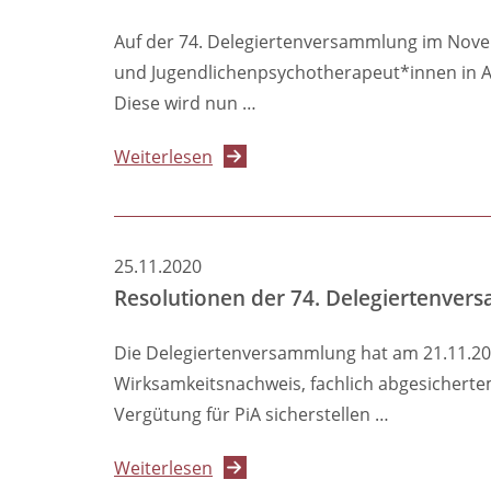
Studierende
Auf der 74. Delegiertenversammlung im Novem
und Jugendlichenpsychotherapeut*innen in Aus
Diese wird nun …
über
Weiterlesen
Freiwillige
Mitgliedschaft
für
25.11.2020
PiA
Resolutionen der 74. Delegiertenve
in
der
Die Delegiertenversammlung hat am 21.11.20
Psychotherapeutenkammer
Wirksamkeitsnachweis, fachlich abgesicher
Berlin
Vergütung für PiA sicherstellen …
wird
umgesetzt
über
Weiterlesen