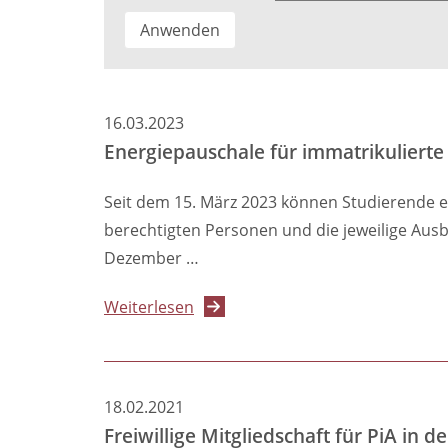
16.03.2023
Energiepauschale für immatrikulierte
Seit dem 15. März 2023 können Studierende e
berechtigten Personen und die jeweilige Ausb
Dezember …
über
Weiterlesen
Energiepauschale
für
immatrikulierte
18.02.2021
PiAs
Freiwillige Mitgliedschaft für PiA i
und