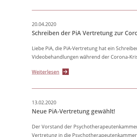
Resolutionen
der
74.
20.04.2020
Delegiertenversammlung
Schreiben der PiA Vertretung zur Co
Liebe PiA, die PiA-Vertretung hat ein Schrei
Videobehandlungen während der Corona-Krise 
über
Weiterlesen
Schreiben
der
PiA
13.02.2020
Vertretung
Neue PiA-Vertretung gewählt!
zur
Corona-
Der Vorstand der Psychotherapeutenkammer 
Pandemie
Vertretung in die Psychotherapeutenkammer B