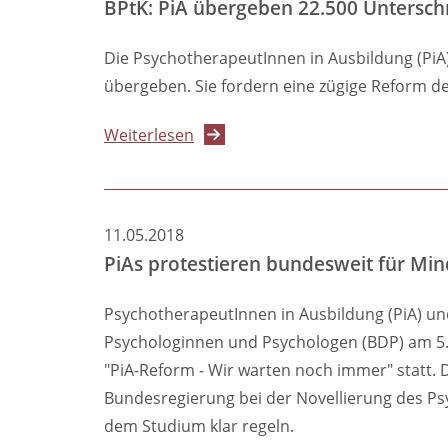
BPtK: PiA übergeben 22.500 Untersch
Die PsychotherapeutInnen in Ausbildung (PiA
übergeben. Sie fordern eine zügige Reform 
über
Weiterlesen
BPtK:
PiA
übergeben
11.05.2018
22.500
PiAs protestieren bundesweit für Mi
Unterschriften
an
PsychotherapeutInnen in Ausbildung (PiA) un
Gesundheitsausschuss
Psychologinnen und Psychologen (BDP) am 5.
"PiA-Reform - Wir warten noch immer" statt.
Bundesregierung bei der Novellierung des Ps
dem Studium klar regeln.