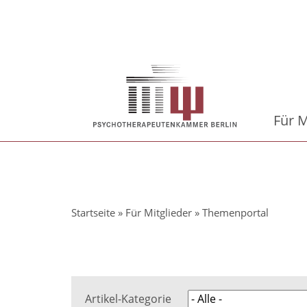
Direkt
zum
Inhalt
Hauptnavigation
Für M
Pfadnavigation
Startseite
Für Mitglieder
Themenportal
Artikel-Kategorie