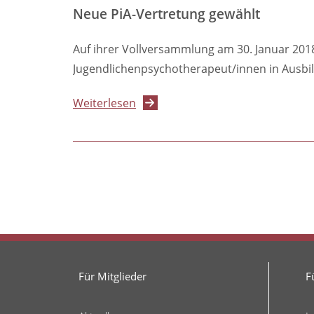
fordert
Neue PiA-Vertretung gewählt
zügige
Reform
Auf ihrer Vollversammlung am 30. Januar 201
der
Jugendlichenpsychotherapeut/innen in Ausbi
PsychotherapeutInnenausbildun
über
Weiterlesen
Neue
PiA-
Seitennummerierung
Vertretung
gewählt
Für Mitglieder
F