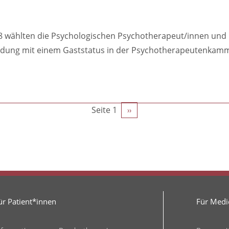
8 wählten die Psychologischen Psychotherapeut/innen und 
ldung mit einem Gaststatus in der Psychotherapeutenkamme
g
Seite 1
Nächste
››
Seite
ür Patient*innen
Für Medie