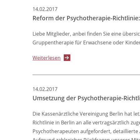
Info
14.02.2017
zur
Reform der Psychotherapie-Richtlinie:
Psychotherapie-
Richtlinie
Liebe Mitglieder, anbei finden Sie eine übers
Gruppentherapie für Erwachsene oder Kinder 
über
Weiterlesen
Reform
der
Psychotherapie-
14.02.2017
Richtlinie:
Umsetzung der Psychotherapie-Richtli
Details
der
Die Kassenärztliche Vereinigung Berlin hat l
Änderungen
Richtlinie in Berlin an alle vertragsärztlic
ab
Psychotherapeuten aufgefordert, detailliert
1.
Aufgrund zahlreicher Rückfragen unserer Mit