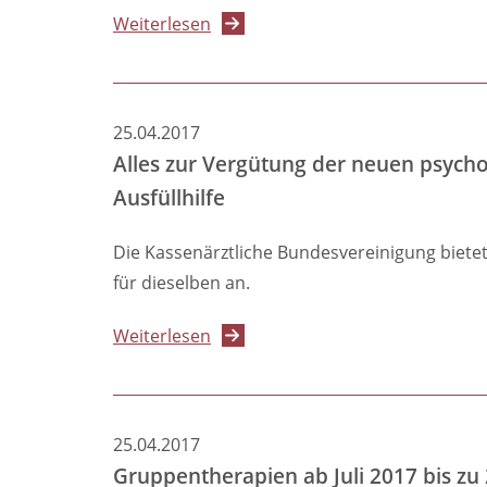
über
Weiterlesen
2.
Forum
"Von
25.04.2017
der
Alles zur Vergütung der neuen psych
Praxis
Ausfüllhilfe
für
die
Die Kassenärztliche Bundesvereinigung biete
Praxis"
für dieselben an.
am
17.05.2017:
über
Weiterlesen
Beratungs-
Alles
und
zur
Behandlungsangebote
Vergütung
25.04.2017
außerhalb
der
Gruppentherapien ab Juli 2017 bis zu 
der
neuen