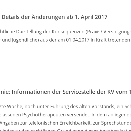
 Details der Änderungen ab 1. April 2017
ichtliche Darstellung der Konsequenzen (Praxis/ Versorgung
und Jugendliche) aus der am 01.04.2017 in Kraft tretenden 
nie: Informationen der Servicestelle der KV vom 
etzte Woche, noch unter Führung des alten Vorstands, ein 
h zugelassenen Psychotherapeuten versendet. In dem anliege
e Angaben zur telefonischen Erreichbarkeit, zur Sprechstu
glieder zu den rechtlichen Grundlagen dieser Angaben hat