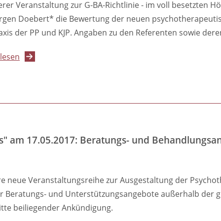
erer Veranstaltung zur G-BA-Richtlinie - im voll besetzten Hö
rgen Doebert* die Bewertung der neuen psychotherapeuti
axis der PP und KJP. Angaben zu den Referenten sowie deren 
über
lesen
Dokumentation
1.
Forum
"Von
der
Praxis
xis" am 17.05.2017: Beratungs- und Behandlungsa
für
die
re neue Veranstaltungsreihe zur Ausgestaltung der Psychothe
Praxis"
r Beratungs- und Unterstützungsangebote außerhalb der ge
vom
tte beiliegender Ankündigung.
19.04.