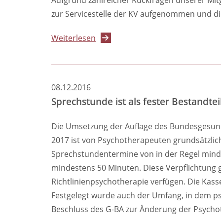
April
zur Servicestelle der KV aufgenommen und die 
2017
über
Weiterlesen
Umsetzung
der
Psychotherapie-
08.12.2016
Richtlinie:
Sprechstunde ist als fester Bestandt
Informationen
der
Die Umsetzung der Auflage des Bundesgesund
Servicestelle
2017 ist von Psychotherapeuten grundsätzlic
der
Sprechstundentermine von in der Regel minde
KV
mindestens 50 Minuten. Diese Verpflichtung g
vom
Richtlinienpsychotherapie verfügen. Die Kas
12.02.17
Festgelegt wurde auch der Umfang, in dem ps
Beschluss des G-BA zur Änderung der Psychoth