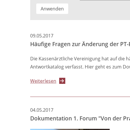
09.05.2017
Häufige Fragen zur Änderung der PT-Ri
Die Kassenärztliche Vereinigung hat auf die 
Antwortkatalog verfasst. Hier geht es zum Dow
über
Weiterlesen
Häufige
Fragen
zur
04.05.2017
Änderung
Dokumentation 1. Forum "Von der Praxi
der
PT-