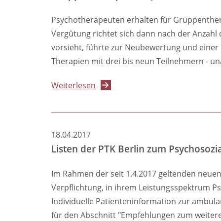
gesetzlichen
psychotherapeutischen
Psychotherapeuten erhalten für Gruppenthera
Krankenkassen
Leistungen
Vergütung richtet sich dann nach der Anzahl 
in
ab
vorsieht, führte zur Neubewertung und einer H
Berlin
01.04.2017,
Therapien mit drei bis neun Teilnehmern - un
die
angepassten
über
Weiterlesen
PTV-
Gruppentherapien
Formulare
ab
sowie
Juli
18.04.2017
eine
2017
Listen der PTK Berlin zum Psychosozi
Ausfüllhilfe
bis
zu
Im Rahmen der seit 1.4.2017 geltenden neuen
20
Verpflichtung, in ihrem Leistungsspektrum P
Prozent
Individuelle Patienteninformation zur ambula
besser
für den Abschnitt "Empfehlungen zum weiter