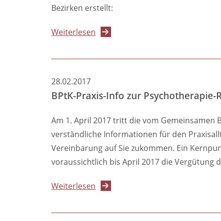
vergütet!
Bezirken erstellt:
über
Weiterlesen
Listen
der
PTK
28.02.2017
Berlin
BPtK-Praxis-Info zur Psychotherapie-R
zum
Psychosozialen
Am 1. April 2017 tritt die vom Gemeinsamen Bu
Versorgungsangebot
verständliche Informationen für den Praxisal
in
Vereinbarung auf Sie zukommen. Ein Kernpun
Berlin
voraussichtlich bis April 2017 die Vergütung d
über
Weiterlesen
BPtK-
Praxis-