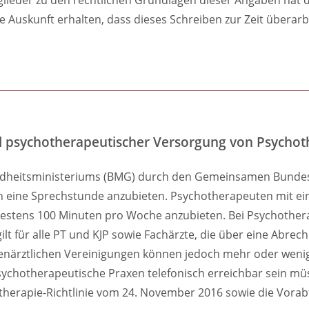
Auskunft erhalten, dass dieses Schreiben zur Zeit überarbei
eil psychotherapeutischer Versorgung von Psycho
heitsministeriums (BMG) durch den Gemeinsamen Bundesaus
h eine Sprechstunde anzubieten. Psychotherapeuten mit ei
stens 100 Minuten pro Woche anzubieten. Bei Psychotherap
ilt für alle PT und KJP sowie Fachärzte, die über eine Abr
senärztlichen Vereinigungen können jedoch mehr oder weni
ychotherapeutische Praxen telefonisch erreichbar sein müs
erapie-Richtlinie vom 24. November 2016 sowie die Vorabfas