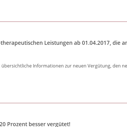
:
G-
BA
Richtlinie
otherapeutischen Leistungen ab 01.04.2017, die 
t übersichtliche Informationen zur neuen Vergütung, den ne
20 Prozent besser vergütet!