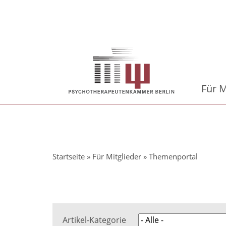
Direkt
zum
Inhalt
Hauptnavigation
Für M
Pfadnavigation
Startseite
Für Mitglieder
Themenportal
Artikel-Kategorie