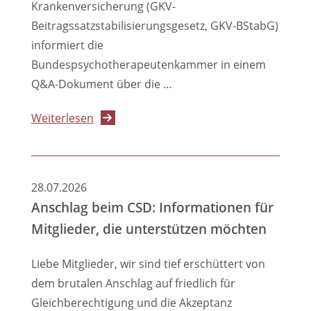
Krankenversicherung (GKV-
Beitragssatzstabilisierungsgesetz, GKV-BStabG)
informiert die
Bundespsychotherapeutenkammer in einem
Q&A-Dokument über die …
über
Weiterlesen
Bundespsychotherapeutenkammer
informiert
in
28.07.2026
einem
Anschlag beim CSD: Informationen für
Q&A-
Mitglieder, die unterstützen möchten
Dokument
über
Liebe Mitglieder, wir sind tief erschüttert von
die
dem brutalen Anschlag auf friedlich für
Folgen
Gleichberechtigung und die Akzeptanz
des