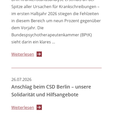
Spitze aller Ursachen für Krankschreibungen –
im ersten Halbjahr 2026 stiegen die Fehlzeiten
in diesem Bereich um neun Prozent gegenüber
dem Vorjahr. Die
Bundespsychotherapeutenkammer (BPtK)
sieht darin ein klares …
über
Weiterlesen
Fehlzeiten
durch
psychische
26.07.2026
Erkrankungen
Anschlag beim CSD Berlin – unsere
auf
Solidarität und Hilfsangebote
Rekordniveau
–
über
Weiterlesen
BPtK