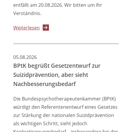
für
entfällt am 20.08.2026. Wir bitten um Ihr
Online-
Verständnis.
Fokusgruppe
gesucht
über
Weiterlesen
Rechtssprechstunde
entfällt
am
05.08.2026
20.08.2026
BPtK begrüßt Gesetzentwurf zur
Suizidprävention, aber sieht
Nachbesserungsbedarf
Die Bundespsychotherapeutenkammer (BPtK)
würdigt den Referentenentwurf eines Gesetzes
zur Stärkung der nationalen Suizidprävention
als wichtigen Schritt, sieht jedoch
Konkretisierungsbedarf – insbesondere bei der