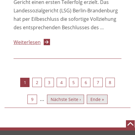
Gericht einen ersten Teilerfolg erzielt. Das
Landessozialgericht (LSG) Berlin-Brandenburg
hat per Eilbeschluss die sofortige Vollziehung
des entsprechenden Beschlusses des …
über
Weiterlesen
Erster
Teilerfolg:
LSG
Berlin-
Seite
Seite
Seite
Seite
Seite
Seite
Seite
Seite
1
2
3
4
5
6
7
8
Seitennummerierung
Brandenburg
stoppt
…
Seite
Nächste
Letzte
9
Nächste Seite ›
Ende »
vorläufig
Honorarkürzung
Seite
Seite