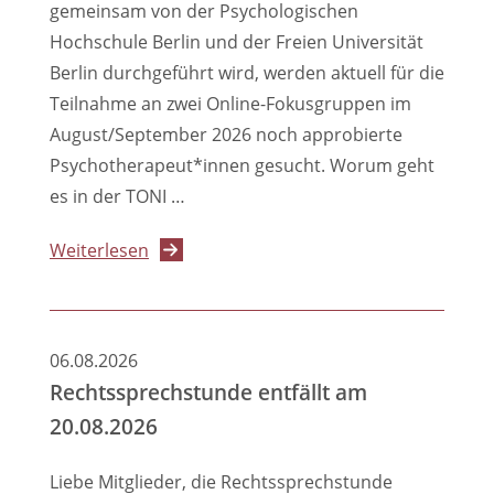
gemeinsam von der Psychologischen
Hochschule Berlin und der Freien Universität
Berlin durchgeführt wird, werden aktuell für die
Teilnahme an zwei Online-Fokusgruppen im
August/September 2026 noch approbierte
Psychotherapeut*innen gesucht. Worum geht
es in der TONI …
über
Weiterlesen
PtK
Berlin
unterstützt
06.08.2026
TONI
Rechtssprechstunde entfällt am
DUO-
20.08.2026
Studie:
Psychotherapeut*innen
Liebe Mitglieder, die Rechtssprechstunde