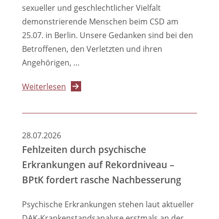
sexueller und geschlechtlicher Vielfalt
GKV-
demonstrierende Menschen beim CSD am
BStabG
25.07. in Berlin. Unsere Gedanken sind bei den
Betroffenen, den Verletzten und ihren
Angehörigen, …
über
Weiterlesen
Anschlag
beim
CSD:
28.07.2026
Informationen
Fehlzeiten durch psychische
für
Erkrankungen auf Rekordniveau –
Mitglieder,
BPtK fordert rasche Nachbesserung
die
unterstützen
Psychische Erkrankungen stehen laut aktueller
möchten
DAK-Krankenstandsanalyse erstmals an der