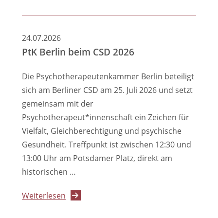
Anschlag
fordert
beim
rasche
CSD
Nachbesserung
24.07.2026
Berlin
PtK Berlin beim CSD 2026
–
unsere
Die Psychotherapeutenkammer Berlin beteiligt
Solidarität
sich am Berliner CSD am 25. Juli 2026 und setzt
und
gemeinsam mit der
Hilfsangebote
Psychotherapeut*innenschaft ein Zeichen für
Vielfalt, Gleichberechtigung und psychische
Gesundheit. Treffpunkt ist zwischen 12:30 und
13:00 Uhr am Potsdamer Platz, direkt am
historischen …
über
Weiterlesen
PtK