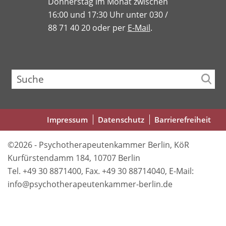
Donnerstag im Monat zwischen
16:00 und 17:30 Uhr unter 030 /
88 71 40 20 oder per
E-Mail
.
Suche
Fußbereichsmenü
Impressum
Datenschutz
Barrierefreiheit
©2026 - Psychotherapeutenkammer Berlin, KöR
Kurfürstendamm 184, 10707 Berlin
Tel. +49 30 8871400, Fax. +49 30 88714040, E-Mail:
info@psychotherapeutenkammer-berlin.de