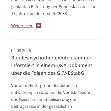
geplanten Befristung der Bundesfachstelle auf
15 Jahre und der erst für 2038 …
über
Weiterlesen
BPtK
begrüßt
Gesetzentwurf
04.08.2026
zur
Bundespsychotherapeutenkammer
Suizidprävention,
informiert in einem Q&A-Dokument
aber
über die Folgen des GKV-BStabG
sieht
Nachbesserungsbedarf
Vor dem Hintergrund der aktuellen
Entwicklungen rund um die Verasbchiedung
des Gesetzes zur Stabilisierung der
Beitragssätze in der gesetzlichen