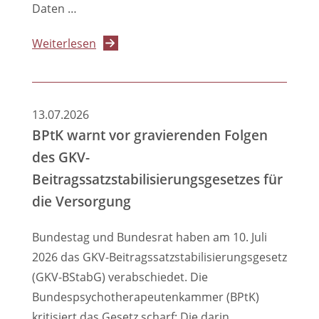
Daten …
über
Weiterlesen
Gesetz
für
Daten
13.07.2026
und
BPtK warnt vor gravierenden Folgen
digitale
des GKV-
Innovation
Beitragssatzstabilisierungsgesetzes für
im
die Versorgung
Gesundheitswesen:
BPtK
Bundestag und Bundesrat haben am 10. Juli
warnt
2026 das GKV-Beitragssatzstabilisierungsgesetz
vor
(GKV-BStabG) verabschiedet. Die
Einmischung
Bundespsychotherapeutenkammer (BPtK)
der
kritisiert das Gesetz scharf: Die darin