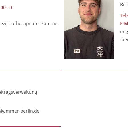
Bei
 40 - 0
Tel
@psychotherapeutenkammer
E-M
mit
-be
eitragsverwaltung
nkammer-berlin.de