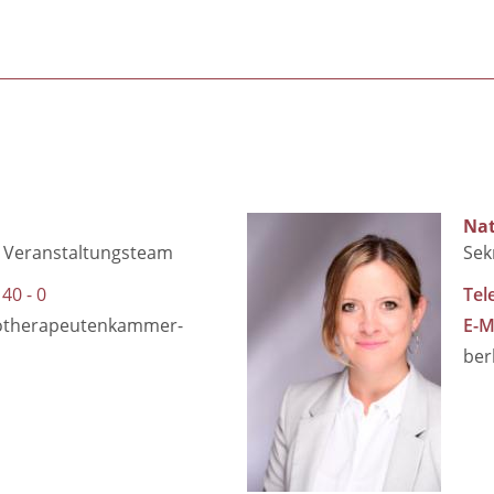
Nat
Veranstaltungsteam
Sek
 40 - 0
Tel
otherapeutenkammer-
E-M
ber