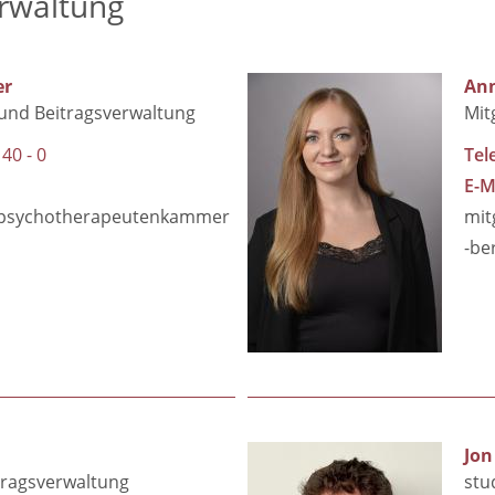
erwaltung
er
Ann
 und Beitragsverwaltung
Mit
 40 - 0
Tel
E-M
@psychotherapeutenkammer
mit
-be
Jon
itragsverwaltung
stu