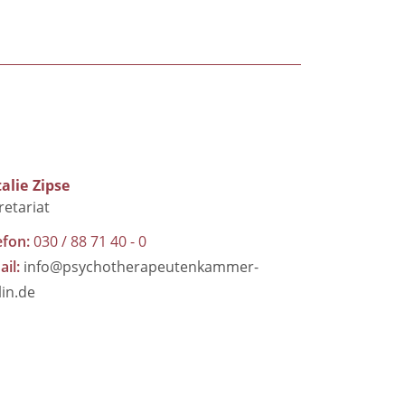
alie
Zipse
retariat
efon
030 / 88 71 40 - 0
ail
info@psychotherapeutenkammer-
lin.de