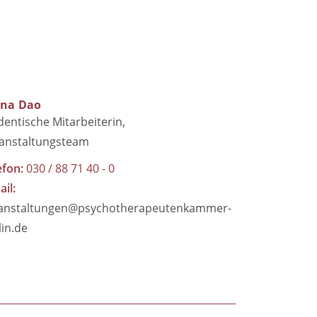
ina
Dao
dentische Mitarbeiterin
anstaltungsteam
efon
030 / 88 71 40 - 0
ail
anstaltungen@psychotherapeutenkammer-
lin.de