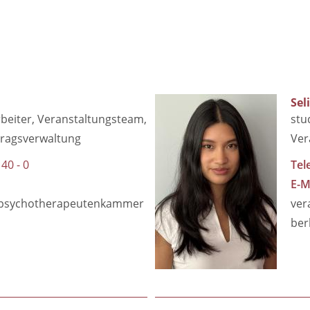
Sel
beiter
Veranstaltungsteam
stu
itragsverwaltung
Ver
 40 - 0
Tel
E-M
@psychotherapeutenkammer
ver
ber