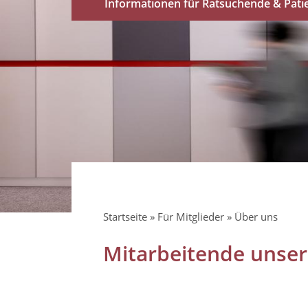
Informationen für Ratsuchende & Pati
Pfadnavigation
Startseite
Für Mitglieder
Über uns
Mitarbeitende unser