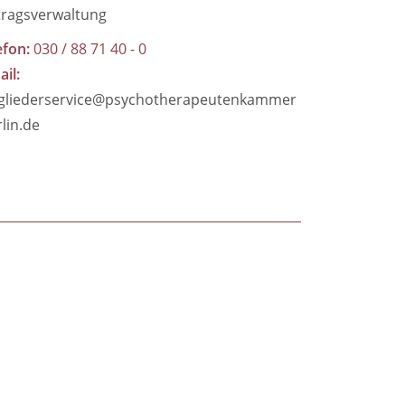
tragsverwaltung
efon
030 / 88 71 40 - 0
ail
gliederservice@psychotherapeutenkammer
rlin.de