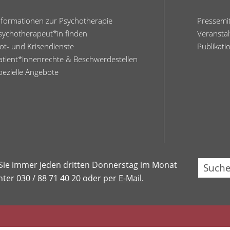
nformationen zur Psychotherapie
Pressemi
sychotherapeut*in finden
Veransta
ot- und Krisendienste
Publikati
atient*innenrechte & Beschwerdestellen
pezielle Angebote
Su
 Sie immer jeden dritten Donnerstag im Monat
ter 030 / 88 71 40 20 oder per
E-Mail
.