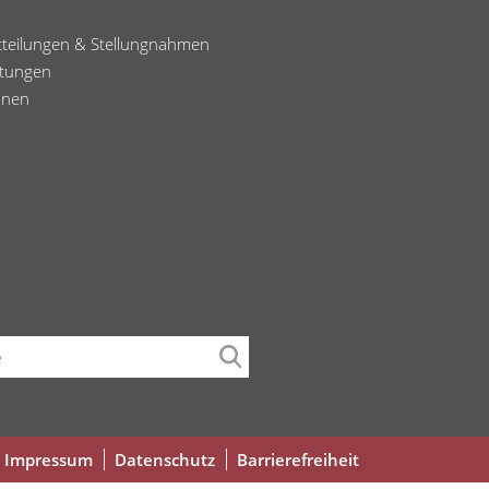
tteilungen & Stellungnahmen
ltungen
onen
che
Fußbereichsmenü
Impressum
Datenschutz
Barrierefreiheit