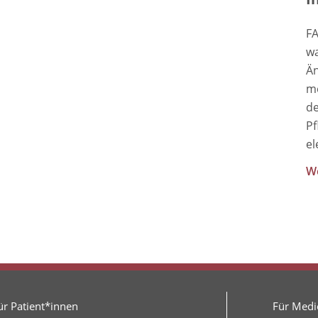
FA
wa
Än
me
de
Pf
el
We
ür Patient*innen
Für Medie