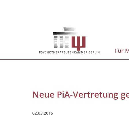
Direkt
zum
Inhalt
Hauptnavigation
Für M
Neue PiA-Vertretung g
02.03.2015