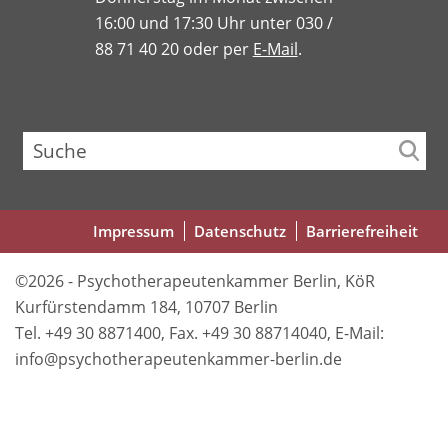
16:00 und 17:30 Uhr unter 030 /
88 71 40 20 oder per
E-Mail
.
Suche
Fußbereichsmenü
Impressum
Datenschutz
Barrierefreiheit
©2026 - Psychotherapeutenkammer Berlin, KöR
Kurfürstendamm 184, 10707 Berlin
Tel. +49 30 8871400, Fax. +49 30 88714040, E-Mail:
info@psychotherapeutenkammer-berlin.de