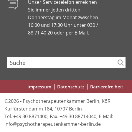
Unser Servicetelefon erreichen
Sie immer jeden dritten
Donnerstag im Monat zwischen
16:00 und 17:30 Uhr unter 030 /
88 71 40 20 oder per
E-Mail
.
Suche
Fußbereichsmenü
Impressum
Datenschutz
Barrierefreiheit
©2026 - Psychotherapeutenkammer Berlin, KöR
Kurfürstendamm 184, 10707 Berlin
Tel. +49 30 8871400, Fax. +49 30 88714040, E-Mail:
info@psychotherapeutenkammer-berlin.de