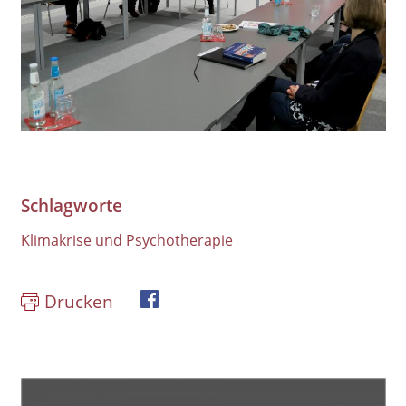
Schlagworte
Klimakrise und Psychotherapie
Drucken
book