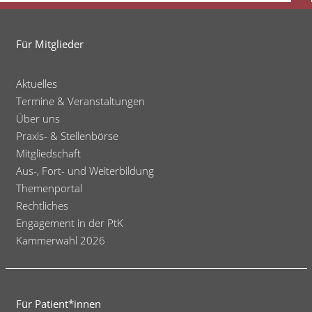
zu
den
Für Mitglieder
Auswirkungen
der
Aktuelles
Corona-
Termine & Veranstaltungen
Krise
Über uns
Praxis- & Stellenbörse
Mitgliedschaft
Aus-, Fort- und Weiterbildung
Themenportal
Rechtliches
Engagement in der PtK
Kammerwahl 2026
Für Patient*innen