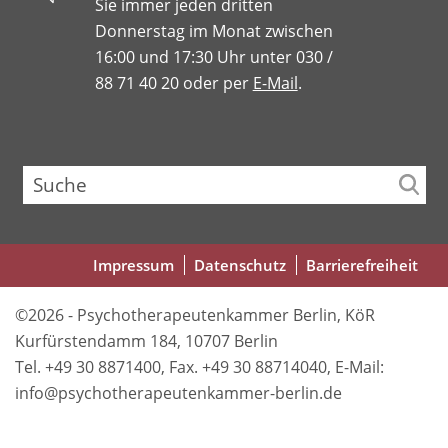
Sie immer jeden dritten
Donnerstag im Monat zwischen
16:00 und 17:30 Uhr unter 030 /
88 71 40 20 oder per
E-Mail
.
Suche
Fußbereichsmenü
Impressum
Datenschutz
Barrierefreiheit
©2026 - Psychotherapeutenkammer Berlin, KöR
Kurfürstendamm 184, 10707 Berlin
Tel. +49 30 8871400, Fax. +49 30 88714040, E-Mail:
info@psychotherapeutenkammer-berlin.de