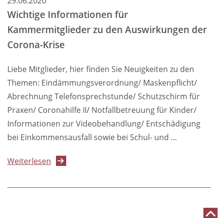
29.06.2020
Wichtige Informationen für
Kammermitglieder zu den Auswirkungen der
Corona-Krise
Liebe Mitglieder, hier finden Sie Neuigkeiten zu den
Themen: Eindämmungsverordnung/ Maskenpflicht/
Abrechnung Telefonsprechstunde/ Schutzschirm für
Praxen/ Coronahilfe II/ Notfallbetreuung für Kinder/
Informationen zur Videobehandlung/ Entschädigung
bei Einkommensausfall sowie bei Schul- und …
über
Weiterlesen
Wichtige
Informationen
für
Kammermitglieder