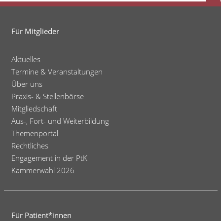
zu
den
Für Mitglieder
Auswirkungen
der
Aktuelles
Corona-
Termine & Veranstaltungen
Krise
Über uns
Praxis- & Stellenbörse
Mitgliedschaft
Aus-, Fort- und Weiterbildung
Themenportal
Rechtliches
Engagement in der PtK
Kammerwahl 2026
Für Patient*innen