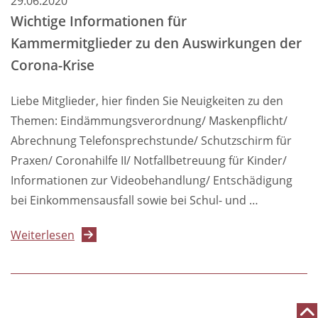
29.06.2020
Wichtige Informationen für
Kammermitglieder zu den Auswirkungen der
Corona-Krise
Liebe Mitglieder, hier finden Sie Neuigkeiten zu den
Themen: Eindämmungsverordnung/ Maskenpflicht/
Abrechnung Telefonsprechstunde/ Schutzschirm für
Praxen/ Coronahilfe II/ Notfallbetreuung für Kinder/
Informationen zur Videobehandlung/ Entschädigung
bei Einkommensausfall sowie bei Schul- und …
über
Weiterlesen
Wichtige
Informationen
für
Kammermitglieder