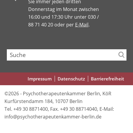
Sie immer jeden dritten
Donnerstag im Monat zwischen
16:00 und 17:30 Uhr unter 030 /
88 71 40 20 oder per
E-Mail
.
Suche
Fußbereichsmenü
Impressum
Datenschutz
Barrierefreiheit
©2026 - Psychotherapeutenkammer Berlin, KöR
Kurfürstendamm 184, 10707 Berlin
Tel. +49 30 8871400, Fax. +49 30 88714040, E-Mail:
info@psychotherapeutenkammer-berlin.de