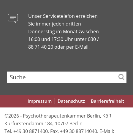
Unser Servicetelefon erreichen
Sie immer jeden dritten
Donnerstag im Monat zwischen
16:00 und 17:30 Uhr unter 030 /
88 71 40 20 oder per
E-Mail
.
Suche
Fußbereichsmenü
Impressum
Datenschutz
Barrierefreiheit
©2026 - Psychotherapeutenkammer Berlin, KöR
Kurfürstendamm 184, 10707 Berlin
Tel. +49 30 8871400, Fax. +49 30 88714040, E-Mail: