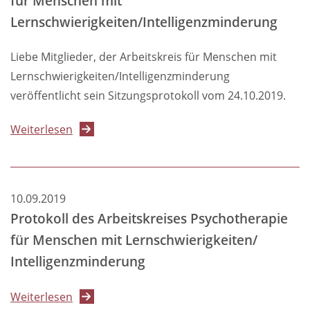
für Menschen mit
Menschen
Lernschwierigkeiten/Intelligenzminderung
mit
Lernschwierigkeiten/Intelligenzminderung
Liebe Mitglieder, der Arbeitskreis für Menschen mit
Lernschwierigkeiten/Intelligenzminderung
veröffentlicht sein Sitzungsprotokoll vom 24.10.2019.
über
Weiterlesen
Protokoll
des
Arbeitskreises
10.09.2019
Psychotherapie
Protokoll des Arbeitskreises Psychotherapie
für
für Menschen mit Lernschwierigkeiten/
Menschen
Intelligenzminderung
mit
Lernschwierigkeiten/Intelligenzminderung
über
Weiterlesen