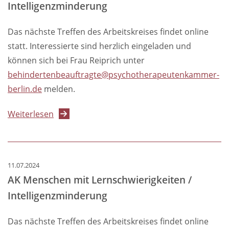
Intelligenzminderung
Intelligenzminderung
Das nächste Treffen des Arbeitskreises findet online
statt. Interessierte sind herzlich eingeladen und
können sich bei Frau Reiprich unter
behindertenbeauftragte@psychotherapeutenkammer-
berlin.de
melden.
über
Weiterlesen
AK
Menschen
mit
11.07.2024
Lernschwierigkeiten
AK Menschen mit Lernschwierigkeiten /
/
Intelligenzminderung
Intelligenzminderung
Das nächste Treffen des Arbeitskreises findet online