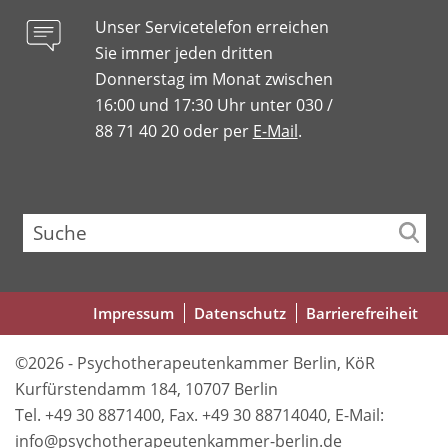
Unser Servicetelefon erreichen
Sie immer jeden dritten
Donnerstag im Monat zwischen
16:00 und 17:30 Uhr unter 030 /
88 71 40 20 oder per
E-Mail
.
Suche
Fußbereichsmenü
Impressum
Datenschutz
Barrierefreiheit
©2026 - Psychotherapeutenkammer Berlin, KöR
Kurfürstendamm 184, 10707 Berlin
Tel. +49 30 8871400, Fax. +49 30 88714040, E-Mail:
info@psychotherapeutenkammer-berlin.de