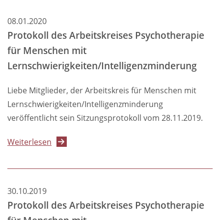
mit
08.01.2020
Lernschwierigkeiten
Protokoll des Arbeitskreises Psychotherapie
/
für Menschen mit
Intelligenzminderung
Lernschwierigkeiten/Intelligenzminderung
Liebe Mitglieder, der Arbeitskreis für Menschen mit
Lernschwierigkeiten/Intelligenzminderung
veröffentlicht sein Sitzungsprotokoll vom 28.11.2019.
über
Weiterlesen
Protokoll
des
Arbeitskreises
30.10.2019
Psychotherapie
Protokoll des Arbeitskreises Psychotherapie
für