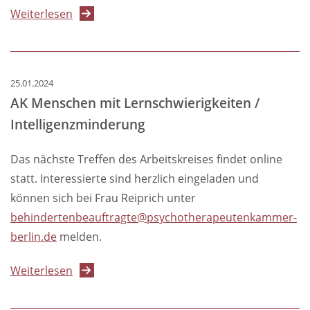
über
Weiterlesen
AK
Menschen
mit
25.01.2024
Lernschwierigkeiten
AK Menschen mit Lernschwierigkeiten /
/
Intelligenzminderung
Intelligenzminderung
Das nächste Treffen des Arbeitskreises findet online
statt. Interessierte sind herzlich eingeladen und
können sich bei Frau Reiprich unter
behindertenbeauftragte@psychotherapeutenkammer-
berlin.de
melden.
über
Weiterlesen
AK
Menschen