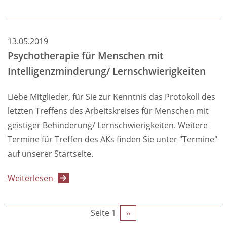
Protokoll
des
Arbeitskreises
13.05.2019
Psychotherapie
Psychotherapie für Menschen mit
für
Intelligenzminderung/ Lernschwierigkeiten
Menschen
mit
Liebe Mitglieder, für Sie zur Kenntnis das Protokoll des
Lernschwierigkeiten/
letzten Treffens des Arbeitskreises für Menschen mit
Intelligenzminderung
geistiger Behinderung/ Lernschwierigkeiten. Weitere
Termine für Treffen des AKs finden Sie unter "Termine"
auf unserer Startseite.
über
Weiterlesen
Psychotherapie
für
Seitennummerierung
Seite 1
Nächste
››
Menschen
Seite