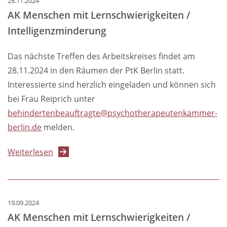
28.11.2024
AK Menschen mit Lernschwierigkeiten /
Intelligenzminderung
Das nächste Treffen des Arbeitskreises findet am
28.11.2024 in den Räumen der PtK Berlin statt.
Interessierte sind herzlich eingeladen und können sich
bei Frau Reiprich unter
behindertenbeauftragte@psychotherapeutenkammer-
berlin.de
melden.
über
Weiterlesen
AK
Menschen
mit
19.09.2024
Lernschwierigkeiten
AK Menschen mit Lernschwierigkeiten /
/