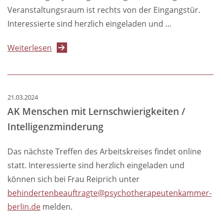
Veranstaltungsraum ist rechts von der Eingangstür.
Interessierte sind herzlich eingeladen und …
über
Weiterlesen
AK
Menschen
mit
21.03.2024
Lernschwierigkeiten
AK Menschen mit Lernschwierigkeiten /
/
Intelligenzminderung
Intelligenzminderung
Das nächste Treffen des Arbeitskreises findet online
statt. Interessierte sind herzlich eingeladen und
können sich bei Frau Reiprich unter
behindertenbeauftragte@psychotherapeutenkammer-
berlin.de
melden.