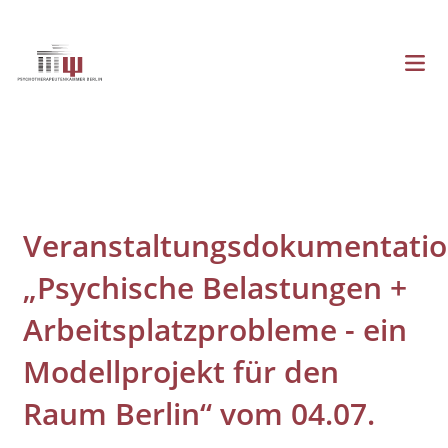
Direkt
zum
Inhalt
Menü
Hauptnavigation
Veranstaltungsdokumentati
„Psychische Belastungen +
Arbeitsplatzprobleme - ein
Modellprojekt für den
Raum Berlin“ vom 04.07.