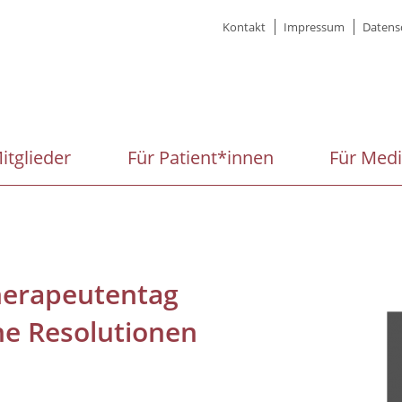
Meta
Kontakt
Impressum
Datens
menu
itglieder
Für Patient*innen
Für Med
herapeutentag
he Resolutionen