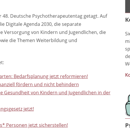
r 48. Deutsche Psychotherapeutentag getagt. Auf
K
 Digitale Agenda 2030, die separate
e Versorgung von Kindern und Jugendlichen, die
Si
sowie die Themen Weiterbildung und
mi
sp
de
t:
We
Ko
rten: Bedarfsplanung jetzt reformieren!
nanziell fördern und nicht behindern
he Gesundheit von Kindern und Jugendlichen in der
ngsgesetz jetzt!
P
* Personen jetzt sicherstellen!