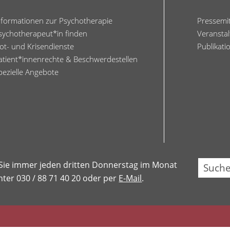
nformationen zur Psychotherapie
Pressemi
sychotherapeut*in finden
Veransta
ot- und Krisendienste
Publikati
atient*innenrechte & Beschwerdestellen
pezielle Angebote
Su
 Sie immer jeden dritten Donnerstag im Monat
ter 030 / 88 71 40 20 oder per
E-Mail
.