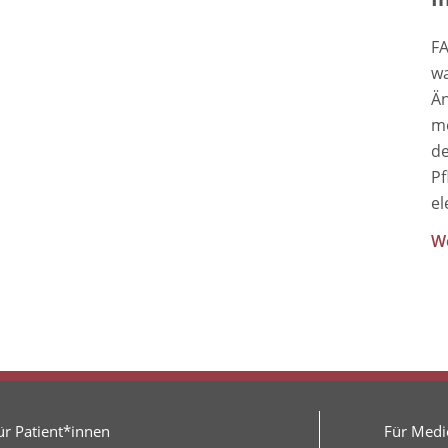
FA
wa
Än
me
de
Pf
el
We
ür Patient*innen
Für Medie