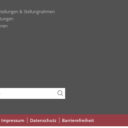
tteilungen & Stellungnahmen
ltungen
onen
che
Fußbereichsmenü
Impressum
Datenschutz
Barrierefreiheit