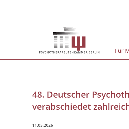
Direkt
zum
Inhalt
Hauptnavigation
Für M
48. Deutscher Psychot
verabschiedet zahlreic
11.05.2026