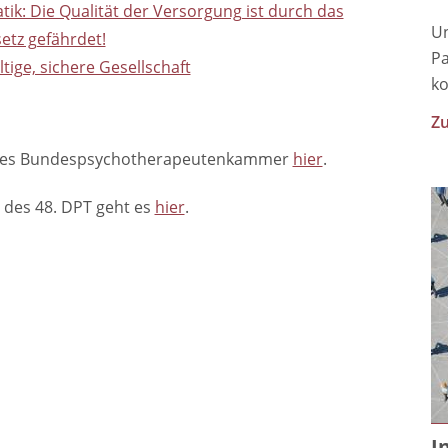
ik: Die Qualität der Versorgung ist durch das
Un
etz gefährdet!
Pa
tige, sichere Gesellschaft
ko
Zu
te des Bundespsychotherapeutenkammer
hier
.
 des 48. DPT geht es
hier
.
I