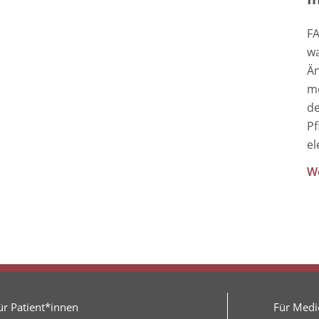
FA
wa
Än
me
de
Pf
el
We
ür Patient*innen
Für Medie