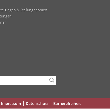
tteilungen & Stellungnahmen
ltungen
onen
che
Fußbereichsmenü
Impressum
Datenschutz
Barrierefreiheit