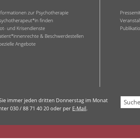
nformationen zur Psychotherapie
Pressemi
sychotherapeut*in finden
Veransta
ot- und Krisendienste
Publikati
atient*innenrechte & Beschwerdestellen
pezielle Angebote
Su
 Sie immer jeden dritten Donnerstag im Monat
ter 030 / 88 71 40 20 oder per
E-Mail
.