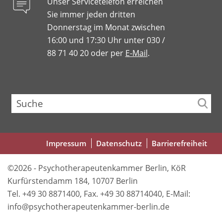
Unser Servicetelefon erreichen
Sie immer jeden dritten
Donnerstag im Monat zwischen
16:00 und 17:30 Uhr unter 030 /
88 71 40 20 oder per
E-Mail
.
Suche
Fußbereichsmenü
Impressum
Datenschutz
Barrierefreiheit
©2026 - Psychotherapeutenkammer Berlin, KöR
Kurfürstendamm 184, 10707 Berlin
Tel. +49 30 8871400, Fax. +49 30 88714040, E-Mail:
info@psychotherapeutenkammer-berlin.de