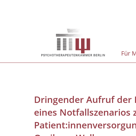
Direkt
zum
Inhalt
Hauptnavigation
Für M
Dringender Aufruf der 
eines Notfallszenarios
Patient:innenversorgun