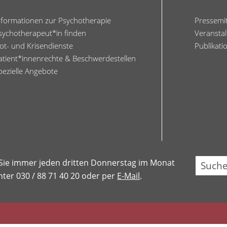
nformationen zur Psychotherapie
Pressemi
sychotherapeut*in finden
Veransta
ot- und Krisendienste
Publikati
atient*innenrechte & Beschwerdestellen
pezielle Angebote
Su
 Sie immer jeden dritten Donnerstag im Monat
ter 030 / 88 71 40 20 oder per
E-Mail
.