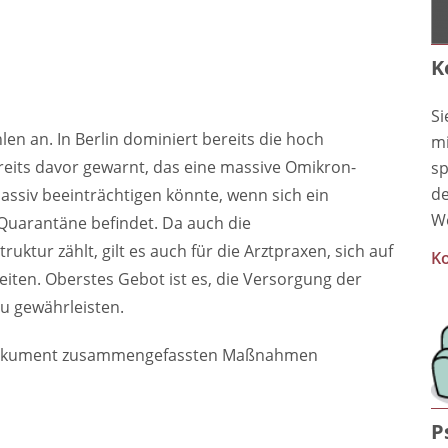
K
Si
en an. In Berlin dominiert bereits die hoch
mi
reits davor gewarnt, das eine massive Omikron-
sp
de
assiv beeinträchtigen könnte, wenn sich ein
We
n Quarantäne befindet. Da auch die
uktur zählt, gilt es auch für die Arztpraxen, sich auf
Ko
en. Oberstes Gebot ist es, die Versorgung der
zu gewährleisten.
m Dokument zusammengefassten Maßnahmen
P