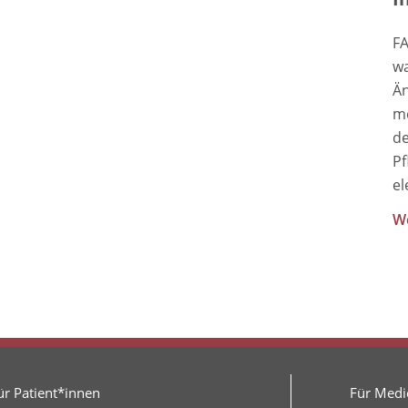
FA
wa
Än
me
de
Pf
el
We
ür Patient*innen
Für Medie