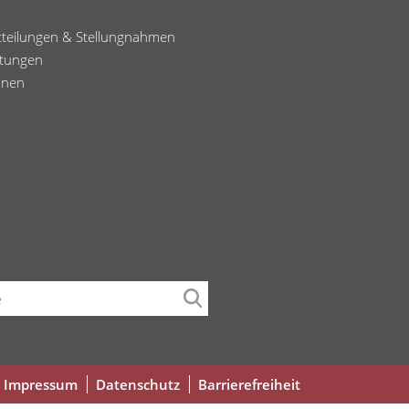
tteilungen & Stellungnahmen
ltungen
onen
che
Fußbereichsmenü
Impressum
Datenschutz
Barrierefreiheit