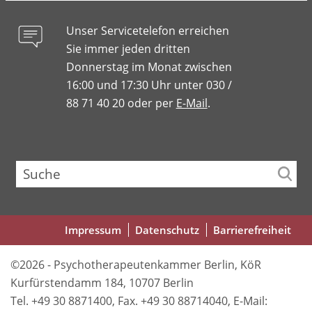
Unser Servicetelefon erreichen
Sie immer jeden dritten
Donnerstag im Monat zwischen
16:00 und 17:30 Uhr unter 030 /
88 71 40 20 oder per
E-Mail
.
Suche
Fußbereichsmenü
Impressum
Datenschutz
Barrierefreiheit
©2026 - Psychotherapeutenkammer Berlin, KöR
Kurfürstendamm 184, 10707 Berlin
Tel. +49 30 8871400, Fax. +49 30 88714040, E-Mail: