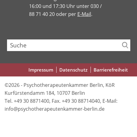
16:00 und 17:30 Uhr unter 030 /
88 71 40 20 oder per
E-Mail
.
Suche
Fußbereichsmenü
Impressum
Datenschutz
Barrierefreiheit
©2026 - Psychotherapeutenkammer Berlin, KöR
Kurfürstendamm 184, 10707 Berlin
Tel. +49 30 8871400, Fax. +49 30 88714040, E-Mail:
info@psychotherapeutenkammer-berlin.de