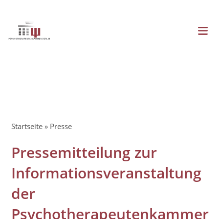
Direkt
zum
Inhalt
Menü
Hauptnavigation
Pfadnavigation
Startseite
Presse
Pressemitteilung zur
Informationsveranstaltung
der
Psychotherapeutenkammer