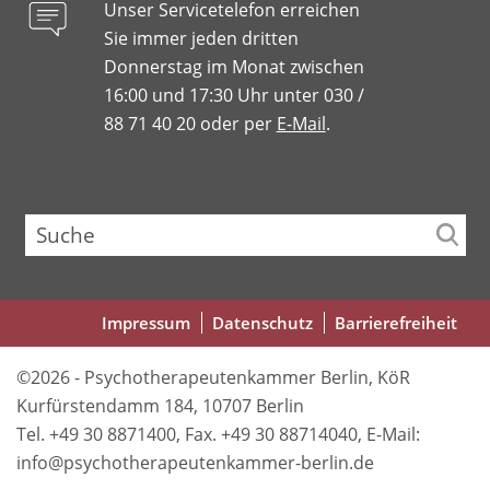
Unser Servicetelefon erreichen
Sie immer jeden dritten
Donnerstag im Monat zwischen
16:00 und 17:30 Uhr unter 030 /
88 71 40 20 oder per
E-Mail
.
Suche
Fußbereichsmenü
Impressum
Datenschutz
Barrierefreiheit
©2026 - Psychotherapeutenkammer Berlin, KöR
Kurfürstendamm 184, 10707 Berlin
Tel. +49 30 8871400, Fax. +49 30 88714040, E-Mail:
info@psychotherapeutenkammer-berlin.de