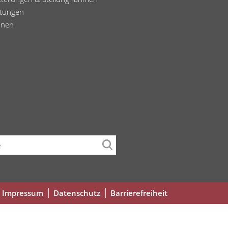
ltungen
onen
che
Fußbereichsmenü
Impressum
Datenschutz
Barrierefreiheit