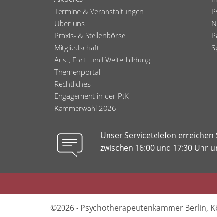
Termine & Veranstaltungen
P
79.
Über uns
N
DV
Praxis- & Stellenbörse
P
am
Mitgliedschaft
S
13.11.2021
Aus-, Fort- und Weiterbildung
Themenportal
Rechtliches
Engagement in der PtK
Kammerwahl 2026
Unser Servicetelefon erreichen
zwischen 16:00 und 17:30 Uhr un
©2026 - Psychotherapeutenkammer Berlin, K