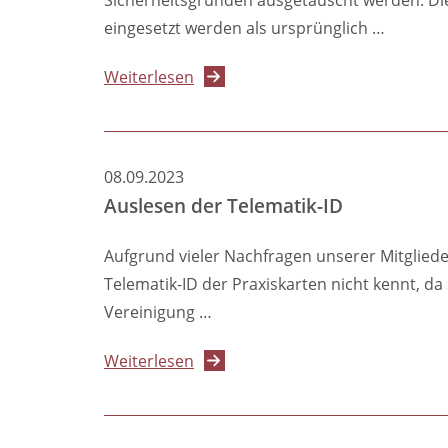
(eHBA)
eingesetzt werden als ursprünglich …
und
Praxiskarten
über
Weiterlesen
(SMC-
Austausch
B)
von
elektronischen
08.09.2023
Heilberufsausweisen
Auslesen der Telematik-ID
(eHBA)
und
Aufgrund vieler Nachfragen unserer Mitgliede
Praxiskarten
Telematik-ID der Praxiskarten nicht kennt, 
(SMC-
Vereinigung …
B)
über
Weiterlesen
Auslesen
der
Telematik-