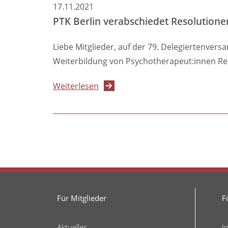
17.11.2021
ID
PTK Berlin verabschiedet Resolutione
Liebe Mitglieder, auf der 79. Delegiertenve
Weiterbildung von Psychotherapeut:innen Res
über
Weiterlesen
PTK
Berlin
verabschiedet
Resolutionen
zu
Telematik
und
Für Mitglieder
F
Weiterbildungsfinanzierung
auf
Aktuelles
der
I