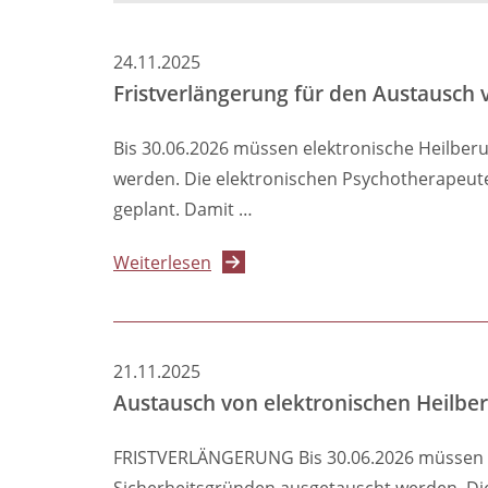
24.11.2025
Fristverlängerung für den Austausch 
Bis 30.06.2026 müssen elektronische Heilber
werden. Die elektronischen Psychotherapeute
geplant. Damit …
über
Weiterlesen
Fristverlängerung
für
den
21.11.2025
Austausch
Austausch von elektronischen Heilbe
von
elektronischen
FRISTVERLÄNGERUNG Bis 30.06.2026 müssen el
Heilberufsausweisen
Sicherheitsgründen ausgetauscht werden. Die