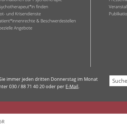
sychotherapeut*in finden
Veransta
ot- und Krisendienste
Publikati
atient*innenrechte & Beschwerdestellen
pezielle Angebote
Su
 Sie immer jeden dritten Donnerstag im Monat
ter 030 / 88 71 40 20 oder per
E-Mail
.
öR