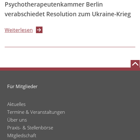
Psychotherapeutenkammer Berlin
für
verabschiedet Resolution zum Ukraine-Krieg
Geflüchtete
aus
über
Weiterlesen
der
Psychotherapeutenkammer
Ukraine
Berlin
verabschiedet
Resolution
zum
Ukraine-
Für Mitglieder
Krieg
Aktuelles
Termine & Veranstaltungen
Über uns
Praxis- & Stellenbörse
Mitgliedschaft