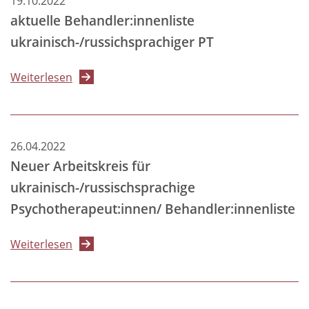
19.10.2022
aktuelle Behandler:innenliste
ukrainisch-/russichsprachiger PT
über
Weiterlesen
aktuelle
Behandler:innenliste
ukrainisch-/russichsprachiger
26.04.2022
PT
Neuer Arbeitskreis für
ukrainisch-/russischsprachige
Psychotherapeut:innen/ Behandler:innenliste
über
Weiterlesen
Neuer
Arbeitskreis
für