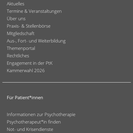
Aktuelles
der
Termine & Veranstaltungen
Versorgungsstrukturen
Über uns
in
Praxis- & Stellenbörse
der
Mitgliedschaft
gesetzlichen
Aus-, Fort- und Weiterbildung
Themenportal
Krankenversicherung"
Rechtliches
-
Engagement in der PtK
Stand
Kammerwahl 2026
27.06.2011
Für Patient*innen
Informationen zur Psychotherapie
Psychotherapeut*in finden
Not- und Krisendienste