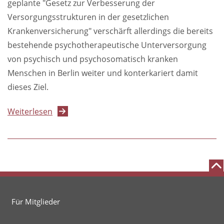
geplante "Gesetz zur Verbesserung der
Versorgungsstrukturen in der gesetzlichen
Krankenversicherung" verschärft allerdings die bereits
bestehende psychotherapeutische Unterversorgung
von psychisch und psychosomatisch kranken
Menschen in Berlin weiter und konterkariert damit
dieses Ziel.
über
Weiterlesen
Resolution
der
PTK-
Berlin
zum
"Gesetz
Für Mitglieder
zur
Verbesserung