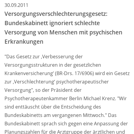
30.09.2011
Psychotherapeuten
Versorgungsverschlechterungsgesetz:
fordern
Bundeskabinett ignoriert schlechte
eine
Versorgung von Menschen mit psychischen
Anpassung
Erkrankungen
der
Bedarfsplanung
"Das Gesetz zur ‚Verbesserung der
an
Versorgungsstrukturen in der gesetzlichen
den
Krankenversicherung’ (BR-Drs. 17/6906) wird ein Gesetz
tatsächlichen
zur ‚Verschlechterung‘ psychotherapeutischer
Vorsorgungsbedarf
Versorgung", so der Präsident der
und
Psychotherapeutenkammer Berlin Michael Krenz. "Wir
eine
sind enttäuscht über die Entscheidung des
gerechtere
Bundeskabinetts am vergangenen Mittwoch." Das
Verteilung
Bundeskabinett sprach sich gegen eine Anpassung der
der
Planungszahlen für die Arztgruppe der ärztlichen und
Honorare