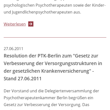
psychologischen Psychotherapeuten sowie der Kinder-
und Jugendlichenpsychotherapeuten aus.
über
Weiterlesen
Versorgungsverschlechterungsgesetz:
Bundeskabinett
ignoriert
27.06.2011
schlechte
Resolution der PTK-Berlin zum "Gesetz zur
Versorgung
Verbesserung der Versorgungsstrukturen in
von
der gesetzlichen Krankenversicherung" -
Menschen
Stand 27.06.2011
mit
psychischen
Der Vorstand und die Delegiertenversammlung der
Erkrankungen
Psychotherapeutenkammer Berlin begrüßen ein
Gesetz zur Verbesserung der Versorgung. Das