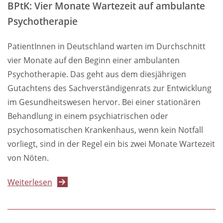
BPtK: Vier Monate Wartezeit auf ambulante
Köhn
Psychotherapie
fordert
im
PatientInnen in Deutschland warten im Durchschnitt
Gesundheitsausschuss
vier Monate auf den Beginn einer ambulanten
bessere
Psychotherapie. Das geht aus dem diesjährigen
Bedarfsplanung
Gutachtens des Sachverständigenrats zur Entwicklung
im Gesundheitswesen hervor. Bei einer stationären
Behandlung in einem psychiatrischen oder
psychosomatischen Krankenhaus, wenn kein Notfall
vorliegt, sind in der Regel ein bis zwei Monate Wartezeit
von Nöten.
über
Weiterlesen
BPtK:
Vier