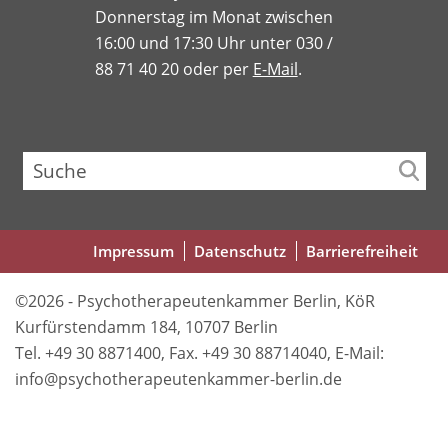
Donnerstag im Monat zwischen
16:00 und 17:30 Uhr unter 030 /
88 71 40 20 oder per
E-Mail
.
Suche
Fußbereichsmenü
Impressum
Datenschutz
Barrierefreiheit
©2026 - Psychotherapeutenkammer Berlin, KöR
Kurfürstendamm 184, 10707 Berlin
Tel. +49 30 8871400, Fax. +49 30 88714040, E-Mail:
info@psychotherapeutenkammer-berlin.de