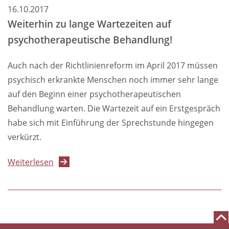
Monate
16.10.2017
Wartezeit
Weiterhin zu lange Wartezeiten auf
auf
psychotherapeutische Behandlung!
ambulante
Psychotherapie
Auch nach der Richtlinienreform im April 2017 müssen
psychisch erkrankte Menschen noch immer sehr lange
auf den Beginn einer psychotherapeutischen
Behandlung warten. Die Wartezeit auf ein Erstgespräch
habe sich mit Einführung der Sprechstunde hingegen
verkürzt.
über
Weiterlesen
Weiterhin
zu
lange
Wartezeiten