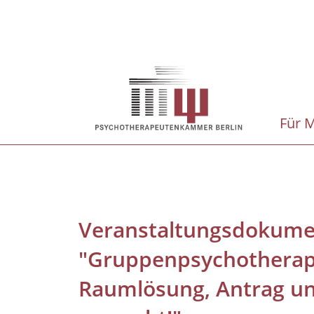
Direkt
zum
Inhalt
Hauptnavigation
Für M
Veranstaltungsdokume
"Gruppenpsychotherapi
Raumlösung, Antrag un