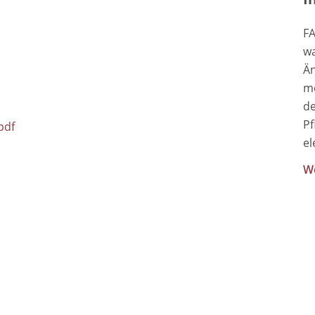
FA
wa
Än
me
de
Pf
pdf
el
We