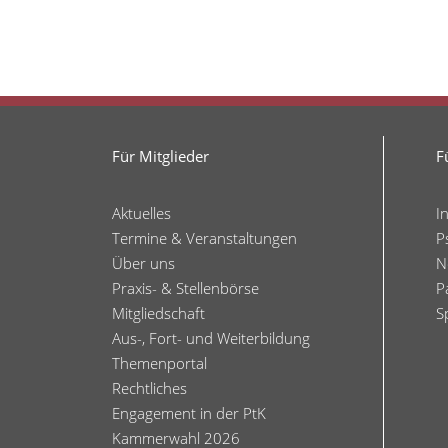
Für Mitglieder
F
Aktuelles
I
Termine & Veranstaltungen
P
Über uns
N
Praxis- & Stellenbörse
P
Mitgliedschaft
S
Aus-, Fort- und Weiterbildung
Themenportal
Rechtliches
Engagement in der PtK
Kammerwahl 2026