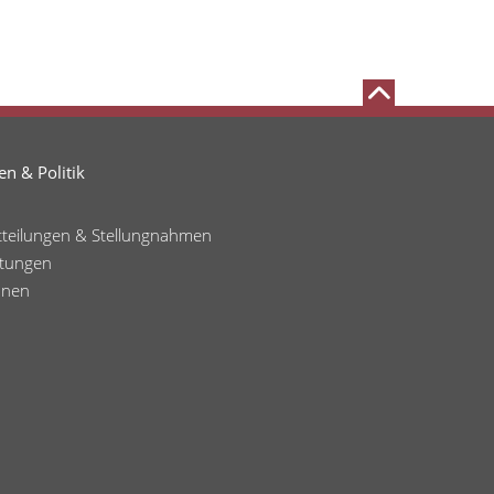
n & Politik
tteilungen & Stellungnahmen
ltungen
onen