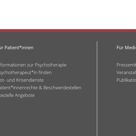
ür Patient*innen
Für Medie
nformationen zur Psychotherapie
Pressemi
sychotherapeut*in finden
Veransta
ot- und Krisendienste
Publikati
atient*innenrechte & Beschwerdestellen
pezielle Angebote