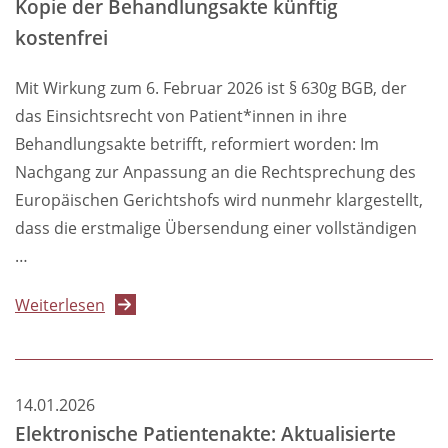
Kopie der Behandlungsakte künftig
in
kostenfrei
der
Praxisverwaltung
Mit Wirkung zum 6. Februar 2026 ist § 630g BGB, der
das Einsichtsrecht von Patient*innen in ihre
Behandlungsakte betrifft, reformiert worden: Im
Nachgang zur Anpassung an die Rechtsprechung des
Europäischen Gerichtshofs wird nunmehr klargestellt,
dass die erstmalige Übersendung einer vollständigen
…
über
Weiterlesen
Klarstellung
im
Einklang
14.01.2026
mit
Elektronische Patientenakte: Aktualisierte
der