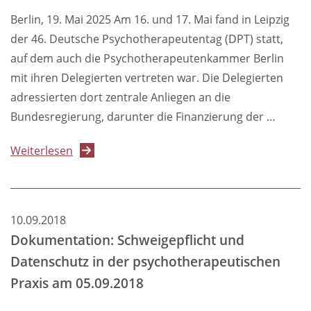
-
Berlin, 19. Mai 2025 Am 16. und 17. Mai fand in Leipzig
Abrechnungsdaten
der 46. Deutsche Psychotherapeutentag (DPT) statt,
nur
auf dem auch die Psychotherapeutenkammer Berlin
für
mit ihren Delegierten vertreten war. Die Delegierten
Patient*innen
adressierten dort zentrale Anliegen an die
sichtbar
Bundesregierung, darunter die Finanzierung der …
über
Weiterlesen
Psychotherapeutentag:
Delegierte
fordern
10.09.2018
stärkeres
Dokumentation: Schweigepflicht und
Engagement
Datenschutz in der psychotherapeutischen
der
Praxis am 05.09.2018
Bundesregierung