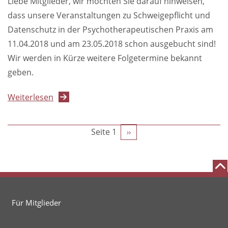
Liebe Mitglieder, wir möchten Sie darauf hinweisen,
dass unsere Veranstaltungen zu Schweigepflicht und
Datenschutz in der Psychotherapeutischen Praxis am
11.04.2018 und am 23.05.2018 schon ausgebucht sind!
Wir werden in Kürze weitere Folgetermine bekannt
geben.
über
Weiterlesen
Veranstaltungen
Schweigepflicht
Seitennummerierung
Seite 1
Nächste
››
und
Seite
Datenschutz
in
der
psychotherapeutischen
Für Mitglieder
Praxis