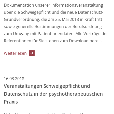
Praxis
Dokumentation unserer Informationsveranstaltung
am
über die Schweigepflicht und die neue Datenschutz-
05.09.2018
Grundverordnung, die am 25. Mai 2018 in Kraft tritt
sowie generelle Bestimmungen der Berufsordnung
zum Umgang mit PatientInnendaten. Alle Vorträge der
ReferentInnen für Sie stehen zum Download bereit.
über
Weiterlesen
Dokumentation:
Schweigepflicht
und
16.03.2018
Datenschutz
Veranstaltungen Schweigepflicht und
in
Datenschutz in der psychotherapeutischen
der
Praxis
psychotherapeutischen
Praxis