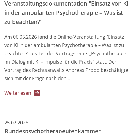
Veranstaltungsdokumentation "Einsatz von KI
Psychotherapeut*innen
in der ambulanten Psychotherapie – Was ist
beim
zu beachten?"
KI-
Einsatz
Am 06.05.2026 fand die Online-Veranstaltung "Einsatz
rechtlich
von KI in der ambulanten Psychotherapie – Was ist zu
wissen
beachten?" als Teil der Vortragsreihe: „Psychotherapie
müssen
im Dialog mit KI – Impulse für die Praxis“ statt. Der
Vortrag des Rechtsanwalts Andreas Propp beschäftigte
sich mit der Frage nach den …
über
Weiterlesen
Veranstaltungsdokumentation
"Einsatz
von
25.02.2026
KI
Bundespsychotherapeutenkammer