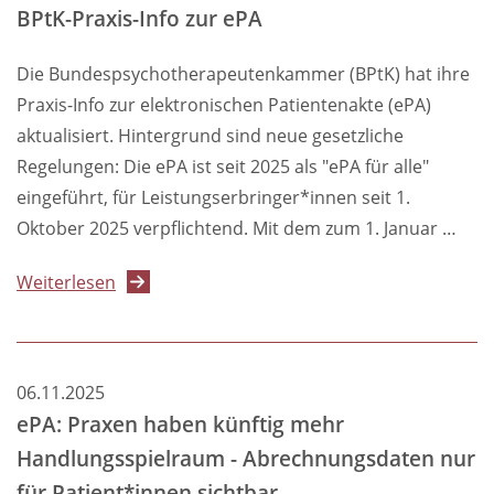
BPtK-Praxis-Info zur ePA
DSGVO:
Erste
Die Bundespsychotherapeutenkammer (BPtK) hat ihre
Kopie
Praxis-Info zur elektronischen Patientenakte (ePA)
der
aktualisiert. Hintergrund sind neue gesetzliche
Behandlungsakte
Regelungen: Die ePA ist seit 2025 als "ePA für alle"
künftig
eingeführt, für Leistungserbringer*innen seit 1.
kostenfrei
Oktober 2025 verpflichtend. Mit dem zum 1. Januar …
über
Weiterlesen
Elektronische
Patientenakte:
Aktualisierte
06.11.2025
BPtK-
ePA: Praxen haben künftig mehr
Praxis-
Handlungsspielraum - Abrechnungsdaten nur
Info
für Patient*innen sichtbar