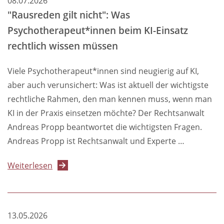
08.07.2026
"Rausreden gilt nicht": Was
Psychotherapeut*innen beim KI-Einsatz
rechtlich wissen müssen
Viele Psychotherapeut*innen sind neugierig auf KI,
aber auch verunsichert: Was ist aktuell der wichtigste
rechtliche Rahmen, den man kennen muss, wenn man
KI in der Praxis einsetzen möchte? Der Rechtsanwalt
Andreas Propp beantwortet die wichtigsten Fragen.
Andreas Propp ist Rechtsanwalt und Experte …
über
Weiterlesen
"Rausreden
gilt
nicht":
13.05.2026
Was