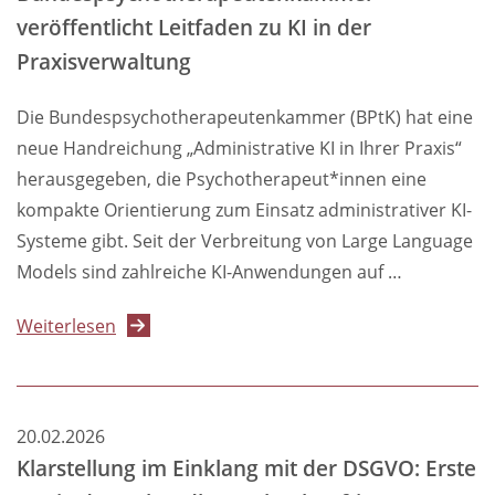
in
veröffentlicht Leitfaden zu KI in der
der
Praxisverwaltung
ambulanten
Psychotherapie
Die Bundespsychotherapeutenkammer (BPtK) hat eine
–
neue Handreichung „Administrative KI in Ihrer Praxis“
Was
herausgegeben, die Psychotherapeut*innen eine
ist
kompakte Orientierung zum Einsatz administrativer KI-
zu
Systeme gibt. Seit der Verbreitung von Large Language
beachten?"
Models sind zahlreiche KI-Anwendungen auf …
über
Weiterlesen
Bundespsychotherapeutenkammer
veröffentlicht
Leitfaden
20.02.2026
zu
Klarstellung im Einklang mit der DSGVO: Erste
KI