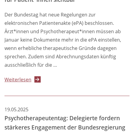
zur
ePA
Der Bundestag hat neue Regelungen zur
elektronischen Patientenakte (ePA) beschlossen.
Ärzt*innen und Psychotherapeut*innen müssen ab
Januar keine Dokumente mehr in die ePA einstellen,
wenn erhebliche therapeutische Gründe dagegen
sprechen. Zudem sind Abrechnungsdaten künftig
ausschließlich für die …
über
Weiterlesen
ePA:
Praxen
haben
19.05.2025
künftig
Psychotherapeutentag: Delegierte fordern
mehr
stärkeres Engagement der Bundesregierung
Handlungsspielraum